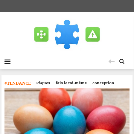
#TENDANCE
Pâques
fais le toi-même
conception
meubles
Sapin de Noël
Nouvelle année