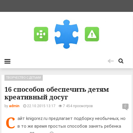
ТВОРЧЕСТВО С ДЕТЬМИ
16 способов обеспечить детям
креативный досуг
by
admin
22.10.2015 13:17
7 454 просмотров
0
С
айт knigorez.ru пред­ла­гает под­борку необыч­ных, но
в то же время про­стых спо­со­бов занять ребенка