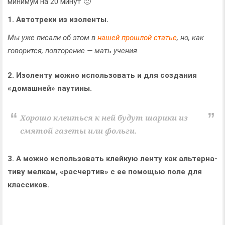
минимум на 20 минут 🙂
1. Автотреки из изоленты.
Мы уже писали об этом в
нашей прошлой статье
, но, как
говорится, повторение — мать учения.
2. Изоленту можно использовать и для создания
«домашней» паутины.
Хорошо клеиться к ней будут шарики из
смятой газеты или фольги.
3. А можно исполь­зо­вать клейкую ленту как аль­тер­на­
тиву мел­кам, «рас­чер­тив» с ее помощью поле для
клас­си­ков.