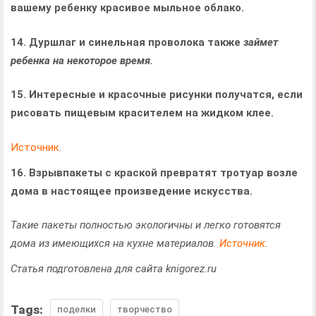
вашему ребенку красивое мыль­ное облако.
14. Дуршлаг и
синельная проволока также
займет
ребенка на некоторое время.
15. Инте­рес­ные и кра­соч­ные рисунки полу­чатся, если
рисо­вать пище­вым кра­си­те­лем на жид­ком клее.
Источник
.
16. Взры­впакеты с крас­кой пре­вра­тят тротуар возле
дома в насто­я­щее про­из­ве­де­ние искусства.
Такие пакеты полностью экологичны и легко готовятся
дома из имеющихся на кухне материалов.
Источник
.
Статья подготовлена для сайта knigorez.ru
Tags:
поделки
творчество