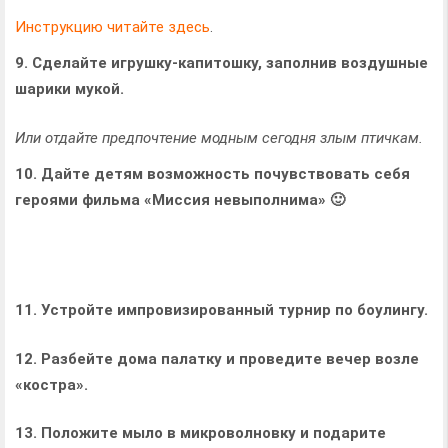
Инструкцию читайте здесь
.
9. Сде­лайте игрушку-капитошку, запол­нив воз­душ­ные
шарики мукой.
Или отдайте предпочтение модным сегодня злым птичкам.
10. Дайте детям возможность почувствовать себя
героями фильма «Миссия невыполнима» 🙂
11. Устройте импровизированный турнир по боулингу.
12. Раз­бейте дома пала­тку и проведите вечер возле
«костра».
13. Поло­жите мыло в мик­ро­вол­новку и пода­рите