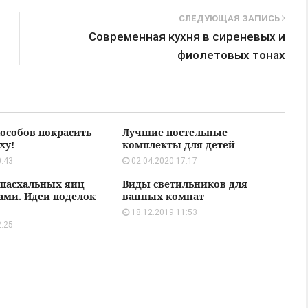
СЛЕДУЮЩАЯ ЗАПИСЬ
Современная кухня в сиреневых и
фиолетовых тонах
пособов покрасить
Лучшие постельные
ху!
комплекты для детей
0:43
02.04.2020 17:17
пасхальных яиц
Виды светильников для
ами. Идеи поделок
ванных комнат
18.12.2019 11:53
2:25