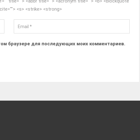
f="" title=""> <abbr title=""> <acronym title=""> <b> <blockquote
cite=""> <s> <strike> <strong>
 этом браузере для последующих моих комментариев.