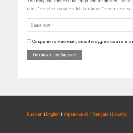
You may use these HTML tags and attributes:
<a hre
cite=""> <cite> <code> <del datetime=""> <em> <i> <q 
Сохранить моё имя, email и адрес сайта в
Russian
|
English
|
Український
|
Français
|
Español