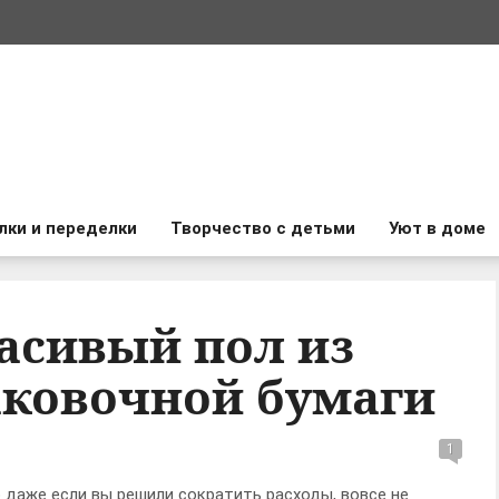
лки и переделки
Творчество с детьми
Уют в доме
асивый пол из
аковочной бумаги
1
о даже если вы решили сократить расходы, вовсе не