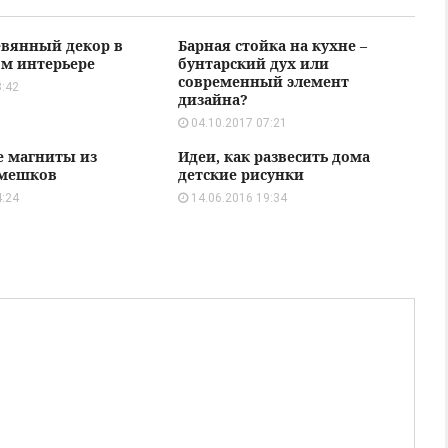
евянный декор в
Барная стойка на кухне –
м интерьере
бунтарский дух или
современный элемент
3:42
дизайна?
04.10.2017 07:21
 магниты из
Идеи, как развесить дома
амешков
детские рисунки
4:24
14.06.2016 19:34