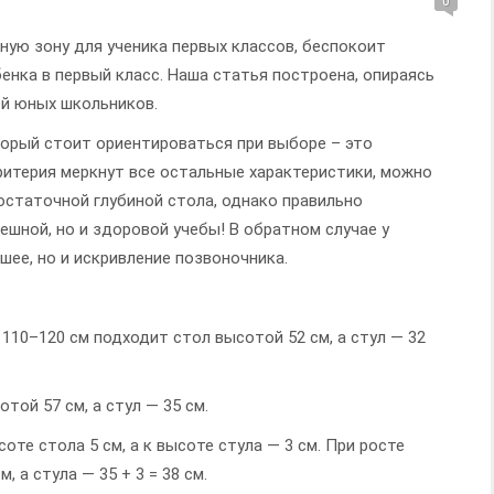
0
ную зону для ученика первых классов, беспокоит
енка в первый класс. Наша статья построена, опираясь
й юных школьников.
торый стоит ориентироваться при выборе – это
ритерия меркнут все остальные характеристики, можно
остаточной глубиной стола, однако правильно
ешной, но и здоровой учебы! В обратном случае у
шее, но и искривление позвоночника.
110–120 см подходит стол высотой 52 см, а стул — 32
той 57 см, а стул — 35 см.
оте стола 5 см, а к высоте стула — 3 см. При росте
, а стула — 35 + 3 = 38 см.