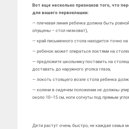
Вот еще несколько признаков того, что пе
для вашего первоклашки:
— плечевая линия ребенка должна быть ровной
опущены – стол низковат),
— край письменного стола находится точно на
— ребенок может опираться локтями на столе
— предложите школьнику поставить на столешн
доставать до наружного уголка глаза,
— локоть стоящего возле стола ребенка долж
— колени в сидячем положении не должны упи
около 10–15 см, ноги согнуты под прямым угло
Дети растут очень быстро, не каждая семья 