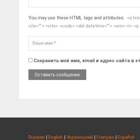
You may use these HTML tags and attributes:
<a hre
cite=""> <cite> <code> <del datetime=""> <em> <i> <q 
Сохранить моё имя, email и адрес сайта в
Russian
|
English
|
Український
|
Français
|
Español