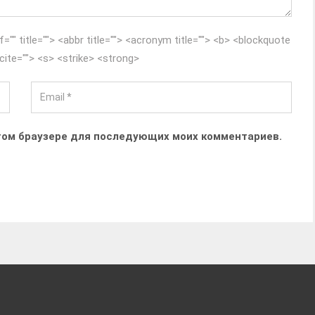
f="" title=""> <abbr title=""> <acronym title=""> <b> <blockquote
cite=""> <s> <strike> <strong>
 этом браузере для последующих моих комментариев.