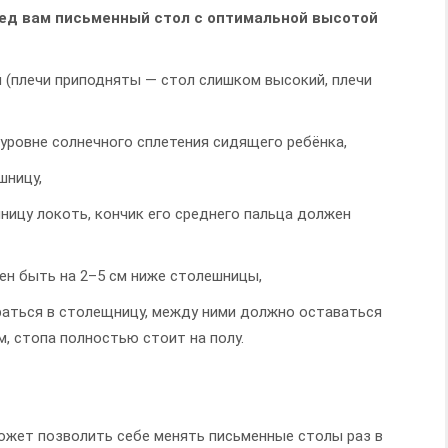
ред вам письменный стол с оптимальной высотой
 (плечи приподняты — стол слишком высокий, плечи
 уровне солнечного сплетения сидящего ребёнка,
шницу,
ицу локоть, кончик его среднего пальца должен
ен быть на 2–5 см ниже столешницы,
раться в столещницу, между ними должно оставаться
м, стопа полностью стоит на полу.
может позволить себе менять письменные столы раз в