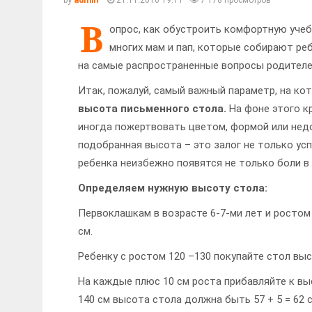
by
admin
21.11.2016 19:11
7 178 просмотров
В
опрос, как обустроить комфортную учеб
многих мам и пап, которые собирают реб
на самые распространенные вопросы родителе
Итак, пожалуй, самый важный параметр, на ко
высота письменного стола.
На фоне этого к
иногда пожертвовать цветом, формой или нед
подобранная высота – это залог не только усп
ребенка неизбежно появятся не только боли в 
Определяем нужную высоту стола:
Первоклашкам в возрасте 6-7-ми лет и ростом 
см.
Ребенку с ростом 120 –130 покупайте стол высо
На каждые плюс 10 см роста прибавляйте к выс
140 см высота стола должна быть 57 + 5 = 62 см