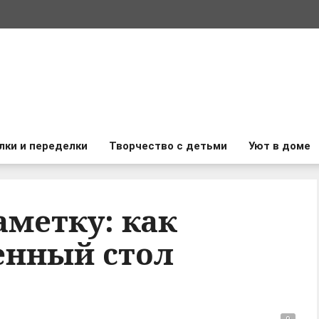
лки и переделки
Творчество с детьми
Уют в доме
аметку: как
енный стол