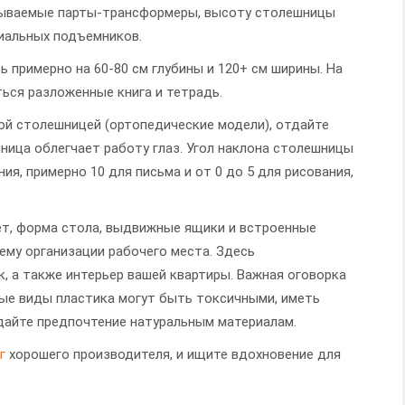
называемые парты-трансформеры, высоту столешницы
иальных подъемников.
ь примерно на 60-80 см глубины и 120+ см ширины. На
ся разложенные книга и тетрадь.
ой столешницей (ортопедические модели), отдайте
ница облегчает работу глаз. Угол наклона столешницы
ия, примерно 10 для письма и от 0 до 5 для рисования,
ет, форма стола, выдвижные ящики и встроенные
ему организации рабочего места. Здесь
к, а также интерьер вашей квартиры. Важная оговорка
вые виды пластика могут быть токсичными, иметь
дайте предпочтение натуральным материалам.
г
хорошего производителя, и ищите вдохновение для