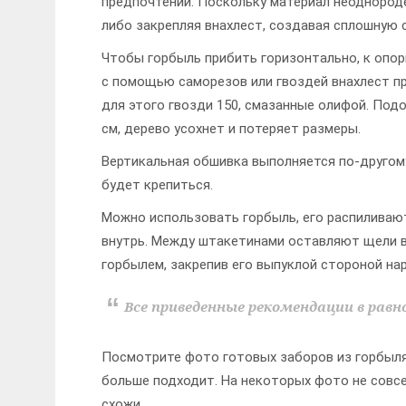
предпочтений. Поскольку материал неоднороде
либо закрепляя внахлест, создавая сплошную с
Чтобы горбыль прибить горизонтально, к опорн
с помощью саморезов или гвоздей внахлест п
для этого гвозди 150, смазанные олифой. Подо
см, дерево усохнет и потеряет размеры.
Вертикальная обшивка выполняется по-другому
будет крепиться.
Можно использовать горбыль, его распиливаю
внутрь. Между штакетинами оставляют щели в
горбылем, закрепив его выпуклой стороной нар
Все приведенные рекомендации в равн
Посмотрите фото готовых заборов из горбыля
больше подходит. На некоторых фото не совсе
схожи.