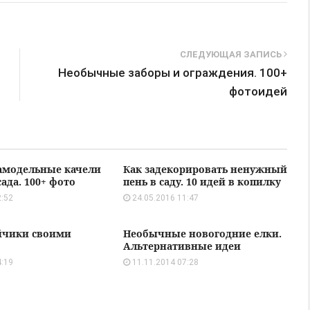
СЛЕДУЮЩАЯ ЗАПИСЬ
Необычные заборы и ограждения. 100+
фотоидей
амодельные качели
Как задекорировать ненужный
сада. 100+ фото
пень в саду. 10 идей в копилку
2:52
24.05.2016 11:47
йчики своими
Необычные новогодние елки.
Альтернативные идеи
4:19
11.11.2014 07:28