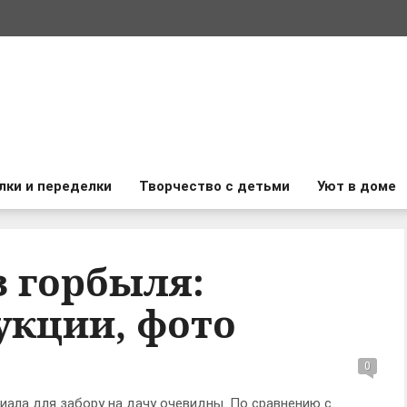
лки и переделки
Творчество с детьми
Уют в доме
з горбыля:
укции, фото
0
иала для забору на дачу очевидны. По сравнению с