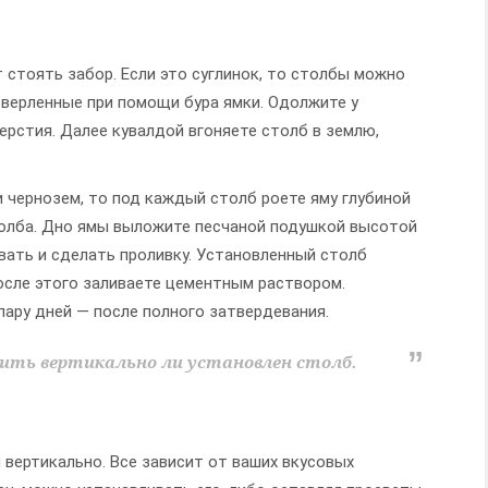
т стоять забор. Если это суглинок, то столбы можно
сверленные при помощи бура ямки. Одолжите у
ерстия. Далее кувалдой вгоняете столб в землю,
и чернозем, то под каждый столб роете яму глубиной
столба. Дно ямы выложите песчаной подушкой высотой
овать и сделать проливку. Установленный столб
После этого заливаете цементным раствором.
ару дней — после полного затвердевания.
рить вертикально ли установлен столб.
 вертикально. Все зависит от ваших вкусовых