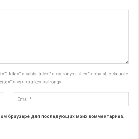
f="" title=""> <abbr title=""> <acronym title=""> <b> <blockquote
cite=""> <s> <strike> <strong>
 этом браузере для последующих моих комментариев.