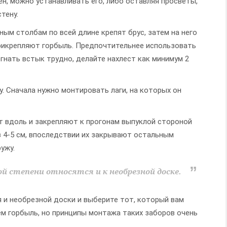
н, можно устанавливать его, либо оставляя просветы,
тену.
ым столбам по всей длине крепят брус, затем на него
рикрепляют горбыль. Предпочтительнее использовать
гнать встык трудно, делайте нахлест как минимум 2
. Сначала нужно монтировать лаги, на которых он
т вдоль и закрепляют к прогонам выпуклой стороной
 4-5 см, впоследствии их закрывают остальным
ужу.
ой степени относятся и к необрезной доске.
 и необрезной доски и выберите тот, который вам
м горбыль, но принципы монтажа таких заборов очень