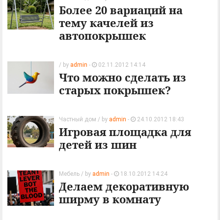
Более 20 вариаций на
тему качелей из
автопокрышек
/ by
admin
-
02.11.2012 14:14
Что можно сделать из
старых покрышек?
Частный дом
/ by
admin
-
24.10.2012 18:43
Игровая площадка для
детей из шин
Мебель
/ by
admin
-
18.10.2012 14:24
Делаем декоративную
ширму в комнату