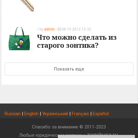
/ by
admin
-
08.10.2012 15:32
Что можно сделать из
старого зонтика?
Показать еще
Russian
|
English
|
Український
|
Français
|
Español
Спасибо за внимание © 2011-2023
zagskusa.ru
Любые юридические вопросы:
.