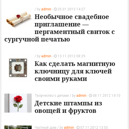
/ by
admin
-
25.01.2013 14:27
Необычное свадебное
приглашение —
пергаментный свиток с
сургучной печатью
/ by
admin
-
13.11.2012 08:29
Как сделать магнитную
ключницу для ключей
своими руками
Творчество с детьми
/ by
admin
-
08.11.2012 14:10
Детские штампы из
овощей и фруктов
Частный дом
/ by
admin
-
07.11.2012 13:55