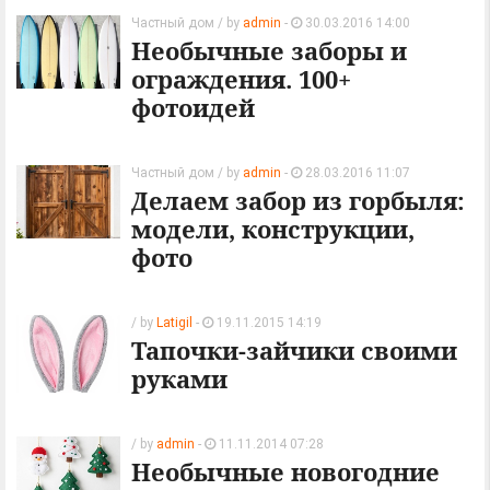
Частный дом
/ by
admin
-
30.03.2016 14:00
Необычные заборы и
ограждения. 100+
фотоидей
Частный дом
/ by
admin
-
28.03.2016 11:07
Делаем забор из горбыля:
модели, конструкции,
фото
/ by
Latigil
-
19.11.2015 14:19
Тапочки-зайчики своими
руками
/ by
admin
-
11.11.2014 07:28
Необычные новогодние