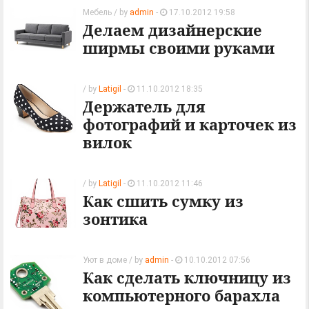
Мебель
/ by
admin
-
17.10.2012 19:58
Делаем дизайнерские
ширмы своими руками
/ by
Latigil
-
11.10.2012 18:35
Держатель для
фотографий и карточек из
вилок
/ by
Latigil
-
11.10.2012 11:46
Как сшить сумку из
зонтика
Уют в доме
/ by
admin
-
10.10.2012 07:56
Как сделать ключницу из
компьютерного барахла