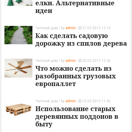
елки. Альтернативные
идеи
Частный дом
/ by
admin
-
27.03.2013 12:19
Как сделать садовую
дорожку из спилов дерева
Частный дом
/ by
admin
-
20.03.2013 12:38
Что можно сделать из
разобранных грузовых
европаллет
Частный дом
/ by
admin
-
15.03.2013 11:42
Использование старых
деревянных поддонов в
быту